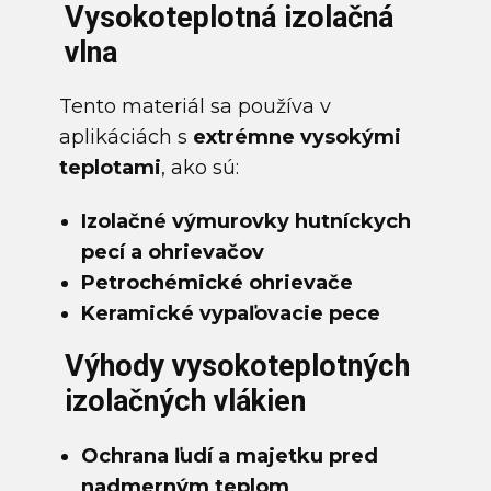
Vysokoteplotná izolačná
vlna
Tento materiál sa používa v
aplikáciách s
extrémne vysokými
teplotami
, ako sú:
Izolačné výmurovky hutníckych
pecí a ohrievačov
Petrochémické ohrievače
Keramické vypaľovacie pece
Výhody vysokoteplotných
izolačných vlákien
Ochrana ľudí a majetku
pred
nadmerným teplom