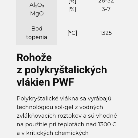
[%]
26-32
2
Al₂O₃
[%]
3-7
MgO
Bod
[°C]
1325
topenia
Rohože
z polykryštalických
vlákien PWF
Polykryštalické vlákna sa vyrábajú
technológiou sol-gel z vodných
zvlákňovacích roztokov a sú vhodné
na použitie pri teplotách nad 1300 C
a v kritických chemických