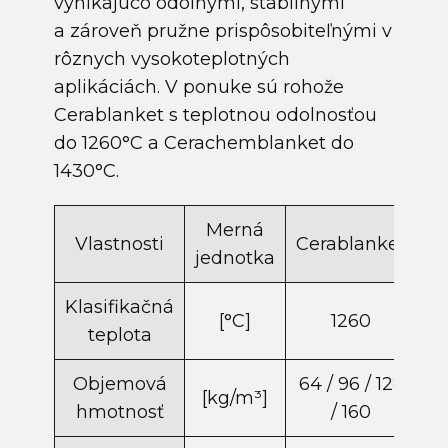
vynikajúco odolnými, stabilnými
a zároveň pružne prispôsobiteľnými v
rôznych vysokoteplotných
aplikáciách. V ponuke sú rohože
Cerablanket s teplotnou odolnosťou
do 1260°C a Cerachemblanket do
1430°C.
Merná
Vlastnosti
Cerablanket
C
jednotka
Klasifikačná
[°C]
1260
teplota
Objemová
64 / 96 / 128
[kg/m​³]
6
hmotnosť
/ 160