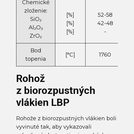
Chemické
zloženie:
[%]
52-58
SiO₂
[%]
42-48
Al₂O₃
[%]
-
ZrO₂
Bod
[°C]
1760
topenia
Rohož
z biorozpustných
vlákien LBP
Rohože z biorozpustných vlákien boli
vyvinuté tak, aby vykazovali