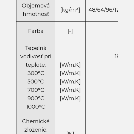
Objemová
[kg/m​³]
48/64/96/128/160
hmotnosť
Farba
[-]
žltá
Tepelná
vodivosť pri
180 kg/
teplote:
[W/m.K]
0,11
300°C
[W/m.K]
0,20
500°C
[W/m.K]
0,33
700°C
[W/m.K]
0,51
900°C
[W/m.K]
0,75
1000°C
Chemické
zloženie: