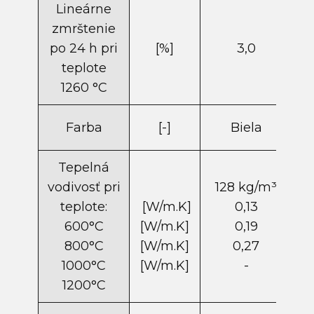
Lineárne
zmrštenie
po 24 h pri
[%]
3,0
teplote
1260 °C
Farba
[-]
Biela
Tepelná
vodivosť pri
128 kg/m​³
teplote:
[W/m.K]
0,13
600°C
[W/m.K]
0,19
800°C
[W/m.K]
0,27
1000°C
[W/m.K]
-
1200°C