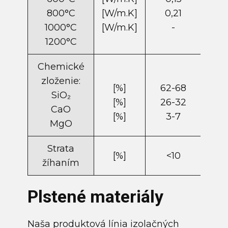
800°C
[W/m.K]
0,21
0
1000°C
[W/m.K]
-
0
1200°C
Chemické
zloženie:
[%]
62-68
6
SiO₂
[%]
26-32
3
CaO
[%]
3-7
<
MgO
Strata
[%]
<10
žíhaním
Plstené materiály
Naša produktová línia izolačných