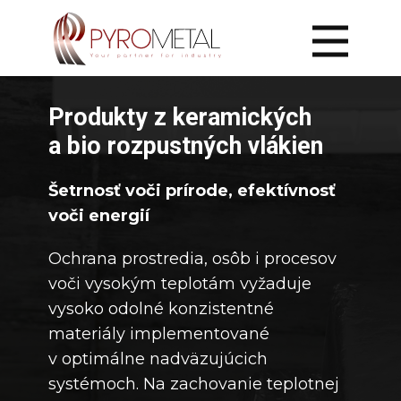
Domov
Domov
Služby
Produkty z keramických
Suroviny
a bio rozpustných vlákien
Suroviny
Izolácie
Izolácie
Šetrnosť voči prírode, efektívnosť
Laserové rezanie
Laserové rezanie
voči energií
Stavebná činnosť
Stavebná činnosť
Ochrana prostredia, osôb i procesov
Kontakt
voči vysokým teplotám vyžaduje
Kontaktovať
vysoko odolné konzistentné
materiály implementované
v optimálne nadväzujúcich
systémoch. Na zachovanie teplotnej