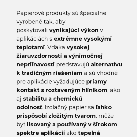
Papierové produkty sú špeciálne
vyrobené tak, aby
poskytovali
vynikajúci výkon
v
aplikáciách s
extrémne vysokými
teplotami
. Vďaka
vysokej
žiaruvzdornosti a výnimočnej
nepriľnavosti
predstavujú
alternatívu
k tradičným riešeniam
a sú vhodné
pre aplikácie vyžadujúce
priamy
kontakt s roztaveným hliníkom
, ako
aj
stabilitu a chemickú
odolnosť
.
Izolačný papier sa
ľahko
prispôsobí zložitým tvarom
, môže
byť
lisovaný a používaný v širokom
spektre aplikácií
ako
tepelná