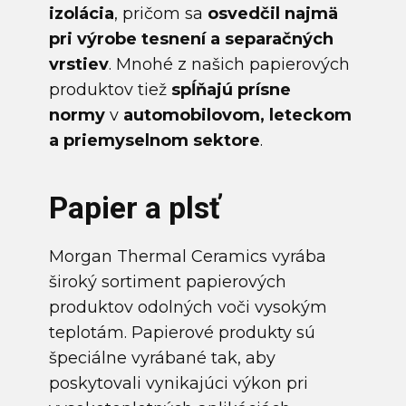
izolácia
, pričom sa
osvedčil najmä
pri výrobe tesnení a separačných
vrstiev
.
Mnohé z našich papierových
produktov tiež
spĺňajú prísne
normy
v
automobilovom, leteckom
a priemyselnom sektore
.
Papier a plsť
Morgan Thermal Ceramics vyrába
široký sortiment papierových
produktov odolných voči vysokým
teplotám. Papierové produkty sú
špeciálne vyrábané tak, aby
poskytovali vynikajúci výkon pri