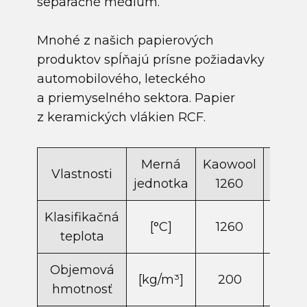
separačné médium.
Mnohé z našich papierových
produktov spĺňajú prísne požiadavky
automobilového, leteckého
a priemyselného sektora. Papier
z keramických vlákien RCF.
Merná
Kaowool
Kaow
Vlastnosti
jednotka
1260
140
Klasifikačná
[°C]
1260
140
teplota
Objemová
[kg/m​³]
200
20
hmotnosť