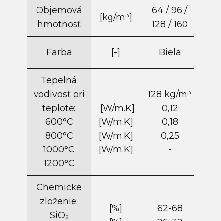
Objemová
64 / 96 /
64
[kg/m​³]
hmotnosť
128 / 160
12
Farba
[-]
Biela
B
Tepelná
vodivosť pri
128 kg/m​³
128
teplote:
[W/m.K]
0,12
600°C
[W/m.K]
0,18
800°C
[W/m.K]
0,25
1000°C
[W/m.K]
-
1200°C
Chemické
zloženie:
[%]
62-68
6
SiO₂