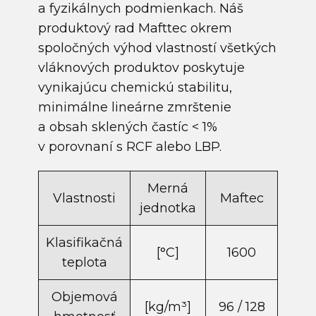
a fyzikálnych podmienkach. Náš
produktový rad Mafttec okrem
spoločných výhod vlastností všetkých
vláknových produktov poskytuje
vynikajúcu chemickú stabilitu,
minimálne lineárne zmrštenie
a obsah sklených častíc < 1%
v porovnaní s RCF alebo LBP.
Merná
Vlastnosti
Maftec
jednotka
Klasifikačná
[°C]
1600
teplota
Objemová
[kg/m​³]
96 / 128