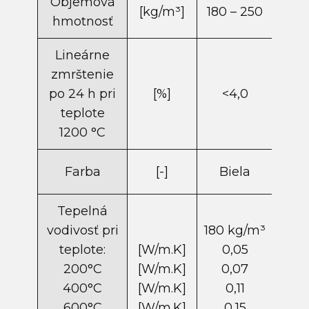
Objemová
[kg/m​³]
180 – 250
180
hmotnosť
Lineárne
zmrštenie
po 24 h pri
[%]
<4,0
<
teplote
1200 °C
Farba
[-]
Biela
B
Tepelná
vodivosť pri
180 kg/m​³
180 
teplote:
[W/m.K]
0,05
0
200°C
[W/m.K]
0,07
0
400°C
[W/m.K]
0,11
0
600°C
[W/m.K]
0,15
0