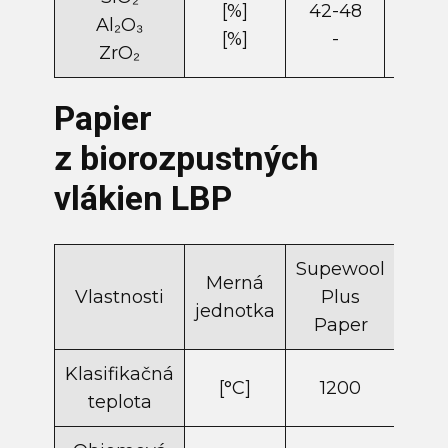
[%]
42-48
33-
Al₂O₃
[%]
-
13-1
ZrO​₂
Papier
z biorozpustných
vlákien LBP
Supewool
Sup
Merná
Vlastnosti
Plus
P
jednotka
Paper
P
Klasifikačná
[°C]
1200
1
teplota