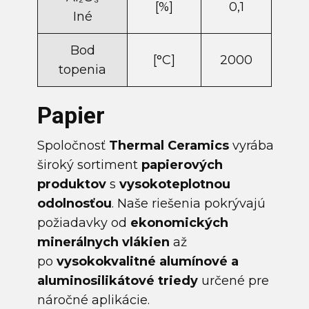
[%]
0,1
Iné
Bod
[°C]
2000
topenia
Papier
Spoločnosť
Thermal Ceramics
vyrába
široký sortiment
papierových
produktov
s
vysokoteplotnou
odolnosťou
. Naše riešenia pokrývajú
požiadavky od
ekonomických
minerálnych vlákien
až
po
vysokokvalitné alumínové a
aluminosilikátové triedy
určené pre
náročné aplikácie.