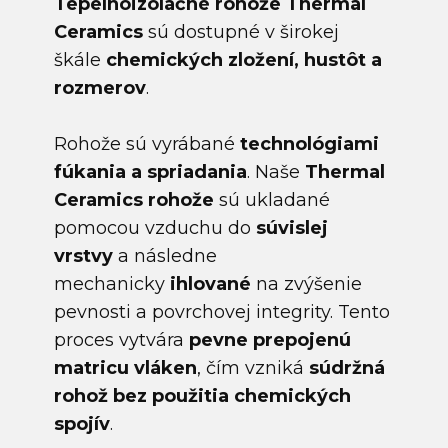
Tepelnoizolačné rohože Thermal
Ceramics
sú dostupné v širokej
škále
chemických zložení, hustôt a
rozmerov
.
Rohože sú vyrábané
technológiami
fúkania a spriadania
. Naše
Thermal
Ceramics rohože
sú ukladané
pomocou vzduchu do
súvislej
vrstvy
a následne
mechanicky
ihlované
na zvýšenie
pevnosti a povrchovej integrity. Tento
proces vytvára
pevne prepojenú
matricu vláken
, čím vzniká
súdržná
rohož bez použitia chemických
spojív
.