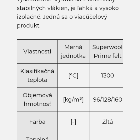
stabilných vlákien, je ľahká a vysoko
izolačné. Jedná sa o viacúčelový
produkt.
Merná
Superwool
Sup
Vlastnosti
jednotka
Prime felt
HT 
Klasifikačná
[°C]
1300
teplota
Objemová
[kg/m​³]
96/128/160
hmotnosť
Farba
[-]
Žltá
B
Tepelná