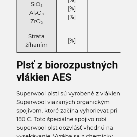
[%]
49,7
SiO₂
[%]
35,1
Al₂O₃
[%]
14,7
ZrO​₂
Strata
[%]
4-12
žíhaním
Plsť z biorozpustných
vlákien AES
Superwool plsti sú vyrobené z vlákien
Superwool viazaných organickým
spojivom, ktoré začína vyhorievať pri
180 C. Toto špeciálne spojivo robí
Superwool plsť obzvlášť vhodnú na
vysekávanie. Vyrába sa z chemicky