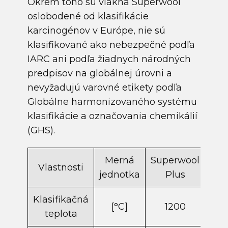
Okrem toho sú vlákna Superwool
oslobodené od klasifikácie
karcinogénov v Európe, nie sú
klasifikované ako nebezpečné podľa
IARC ani podľa žiadnych národných
predpisov na globálnej úrovni a
nevyžadujú varovné etikety podľa
Globálne harmonizovaného systému
klasifikácie a označovania chemikálií
(GHS).
Merná
Superwool
Sup
Vlastnosti
jednotka
Plus
P
Klasifikačná
[°C]
1200
teplota