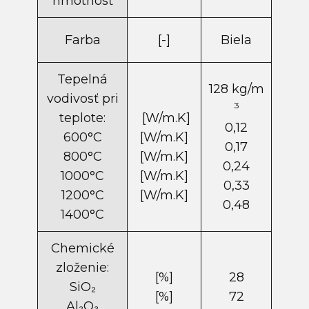
hmotnosť
Farba
[-]
Biela
Tepelná
128 kg/m​
vodivosť pri
³
teplote:
[W/m.K]
0,12
600°C
[W/m.K]
0,17
800°C
[W/m.K]
0,24
1000°C
[W/m.K]
0,33
1200°C
[W/m.K]
0,48
1400°C
Chemické
zloženie:
[%]
28
SiO₂
[%]
72
Al₂O₃