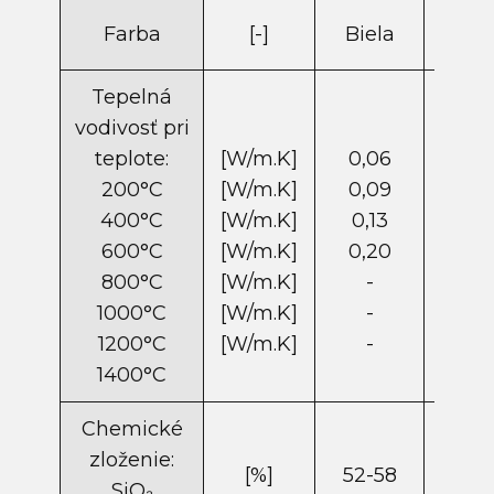
Farba
[-]
Biela
Biel
Tepelná
vodivosť pri
teplote:
[W/m.K]
0,06
-
200°C
[W/m.K]
0,09
0,0
400°C
[W/m.K]
0,13
0,1
600°C
[W/m.K]
0,20
0,2
800°C
[W/m.K]
-
0,2
1000°C
[W/m.K]
-
0,4
1200°C
[W/m.K]
-
-
1400°C
Chemické
zloženie:
[%]
52-58
48-
SiO₂