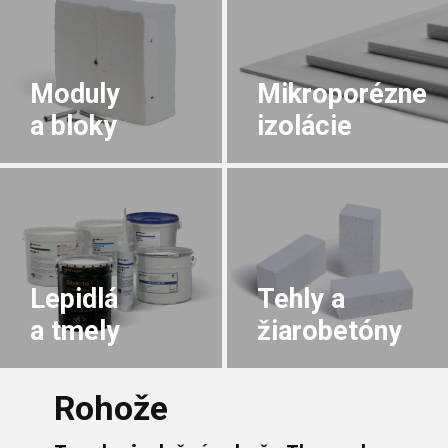
Moduly
Mikroporézne
a bloky
izolácie
Lepidlá
Tehly a
a tmely
žiarobetóny
Rohože