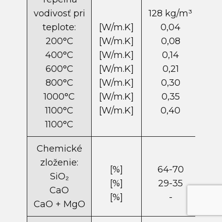
vodivosť pri
128 kg/m​³
teplote:
[W/m.K]
0,04
200°C
[W/m.K]
0,08
400°C
[W/m.K]
0,14
600°C
[W/m.K]
0,21
800°C
[W/m.K]
0,30
1000°C
[W/m.K]
0,35
1100°C
[W/m.K]
0,40
1100°C
Chemické
zloženie:
[%]
64-70
7
SiO₂
[%]
29-35
CaO
[%]
-
1
CaO + MgO